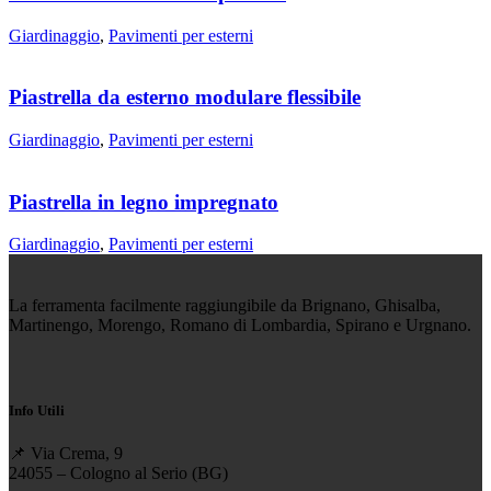
Giardinaggio
,
Pavimenti per esterni
Piastrella da esterno modulare flessibile
Giardinaggio
,
Pavimenti per esterni
Piastrella in legno impregnato
Giardinaggio
,
Pavimenti per esterni
La ferramenta facilmente raggiungibile da Brignano, Ghisalba,
Martinengo, Morengo, Romano di Lombardia, Spirano e Urgnano.
Info Utili
📌 Via Crema, 9
24055 – Cologno al Serio (BG)