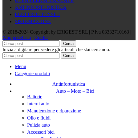
UTENSILERIA MANUALE
ANTINFORTUNISTICA
ELETTROUTENSILI
SISTEMAZIONE
© 2018-2024 Copyright by ERIGEST SRL | P.Iva 03332710163 |
Mappa del sito
|
Credits
Cerca
Inizia a digitare per vedere gli articoli che stai cercando.
Cerca
Menu
Categorie prodotti
Antinfortunistica
Auto – Moto – Bici
Batterie
Interni auto
Manutenzione e riparazione
Olio e fluidi
Pulizia auto
Accessori bici