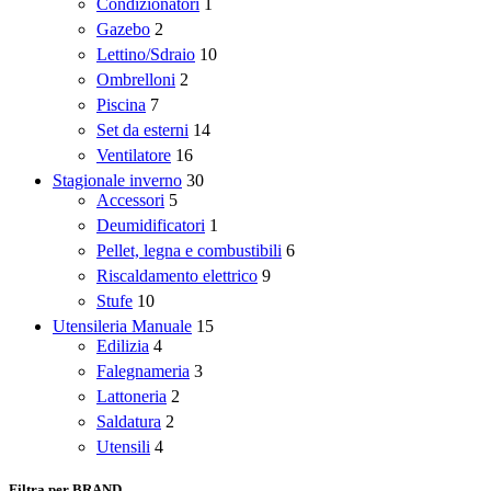
Condizionatori
1
Gazebo
2
Lettino/Sdraio
10
Ombrelloni
2
Piscina
7
Set da esterni
14
Ventilatore
16
Stagionale inverno
30
Accessori
5
Deumidificatori
1
Pellet, legna e combustibili
6
Riscaldamento elettrico
9
Stufe
10
Utensileria Manuale
15
Edilizia
4
Falegnameria
3
Lattoneria
2
Saldatura
2
Utensili
4
Filtra per BRAND