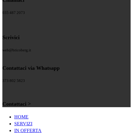
035 487 2073
Scrivici
web@bricoberg.it
Contattaci via Whatsapp
373 802 5823
Contattaci >
HOME
SERVIZI
IN OFFERTA