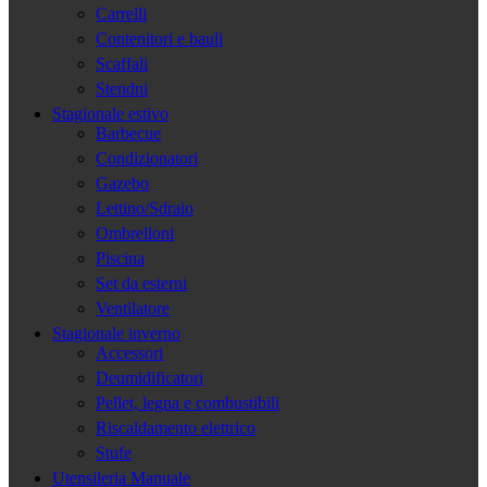
Carrelli
Contenitori e bauli
Scaffali
Stendni
Stagionale estivo
Barbecue
Condizionatori
Gazebo
Lettino/Sdraio
Ombrelloni
Piscina
Set da esterni
Ventilatore
Stagionale inverno
Accessori
Deumidificatori
Pellet, legna e combustibili
Riscaldamento elettrico
Stufe
Utensileria Manuale