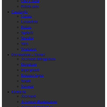
Olio e fluidi
Pulizia auto
Casalinghi
Cucina
Lavanderia
Pulizia
Sgabelli
Stendini
Stiro
Ventilatori
Decorazione – Vernici
Accessori tinteggiatura
Idropitture
Impregnanti
Restauro legno
Smalti
Solventi
Elettricità
Accessori
Accessori illuminazione