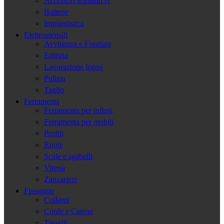
Accessori impianti tv
Batterie
Impiantistica
Elettroutensili
Avvitatura e Foratura
Edilizia
Lavorazione legno
Pulizia
Taglio
Ferramenta
Ferramenta per infissi
Ferramenta per mobili
Profili
Ruote
Scale e sgabelli
Viteria
Zanzariere
Fissaggio
Collanti
Corde e Catene
Tasselli