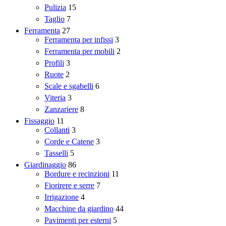
Pulizia
15
Taglio
7
Ferramenta
27
Ferramenta per infissi
3
Ferramenta per mobili
2
Profili
3
Ruote
2
Scale e sgabelli
6
Viteria
3
Zanzariere
8
Fissaggio
11
Collanti
3
Corde e Catene
3
Tasselli
5
Giardinaggio
86
Bordure e recinzioni
11
Fiorirere e serre
7
Irrigazione
4
Macchine da giardino
44
Pavimenti per esterni
5