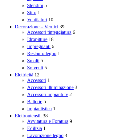
Stendini
5
Stiro
1
Ventilatori
10
Decorazione – Vernici
39
Accessori tinteggiatura
6
Idropitture
18
Impregnanti
6
Restauro legno
1
Smalti
5
Solventi
5
Elettricità
12
Accessori
1
Accessori illuminazione
3
Accessori impianti tv
2
Batterie
5
Impiantistica
1
Elettroutensili
38
Avvitatura e Foratura
9
Edilizia
1
Lavorazione legno
3