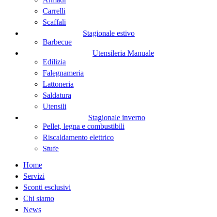
Carrelli
Scaffali
Stagionale estivo
Barbecue
Utensileria Manuale
Edilizia
Falegnameria
Lattoneria
Saldatura
Utensili
Stagionale inverno
Pellet, legna e combustibili
Riscaldamento elettrico
Stufe
Home
Servizi
Sconti esclusivi
Chi siamo
News