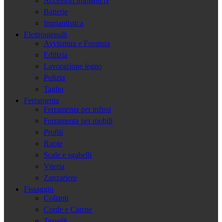
Accessori impianti tv
Batterie
Impiantistica
Elettroutensili
Avvitatura e Foratura
Edilizia
Lavorazione legno
Pulizia
Taglio
Ferramenta
Ferramenta per infissi
Ferramenta per mobili
Profili
Ruote
Scale e sgabelli
Viteria
Zanzariere
Fissaggio
Collanti
Corde e Catene
Tasselli