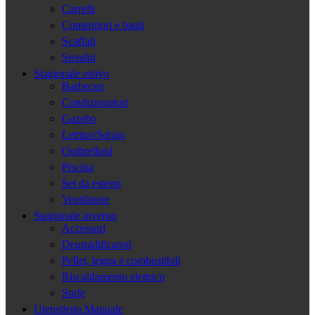
Carrelli
Contenitori e bauli
Scaffali
Stendni
Stagionale estivo
Barbecue
Condizionatori
Gazebo
Lettino/Sdraio
Ombrelloni
Piscina
Set da esterni
Ventilatore
Stagionale inverno
Accessori
Deumidificatori
Pellet, legna e combustibili
Riscaldamento elettrico
Stufe
Utensileria Manuale