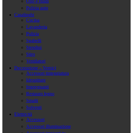
Olio e fluidi
Pulizia auto
Casalinghi
Cucina
Lavanderia
Pulizia
Sgabelli
Stendini
Stiro
Ventilatori
Decorazione – Vernici
Accessori tinteggiatura
Idropitture
Impregnanti
Restauro legno
Smalti
Solventi
Elettricità
Accessori
Accessori illuminazione