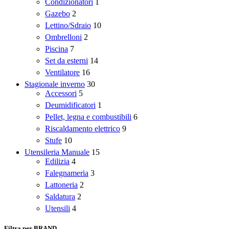
Condizionatori
1
Gazebo
2
Lettino/Sdraio
10
Ombrelloni
2
Piscina
7
Set da esterni
14
Ventilatore
16
Stagionale inverno
30
Accessori
5
Deumidificatori
1
Pellet, legna e combustibili
6
Riscaldamento elettrico
9
Stufe
10
Utensileria Manuale
15
Edilizia
4
Falegnameria
3
Lattoneria
2
Saldatura
2
Utensili
4
Filtra per BRAND