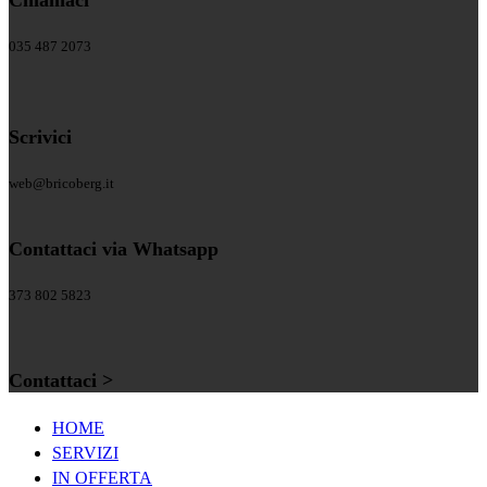
035 487 2073
Scrivici
web@bricoberg.it
Contattaci via Whatsapp
373 802 5823
Contattaci >
HOME
SERVIZI
IN OFFERTA