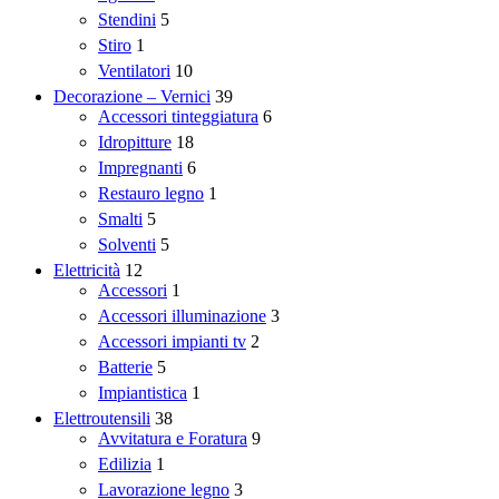
Stendini
5
Stiro
1
Ventilatori
10
Decorazione – Vernici
39
Accessori tinteggiatura
6
Idropitture
18
Impregnanti
6
Restauro legno
1
Smalti
5
Solventi
5
Elettricità
12
Accessori
1
Accessori illuminazione
3
Accessori impianti tv
2
Batterie
5
Impiantistica
1
Elettroutensili
38
Avvitatura e Foratura
9
Edilizia
1
Lavorazione legno
3