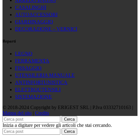
ARREDO BAGNO
CASALINGHI
AUTOACCESSORI
GIARDINAGGIO
DECORAZIONE – VERNICI
Reparti
LEGNO
FERRAMENTA
FISSAGGIO
UTENSILERIA MANUALE
ANTINFORTUNISTICA
ELETTROUTENSILI
SISTEMAZIONE
© 2018-2024 Copyright by ERIGEST SRL | P.Iva 03332710163 |
Mappa del sito
|
Credits
Cerca
Inizia a digitare per vedere gli articoli che stai cercando.
Cerca