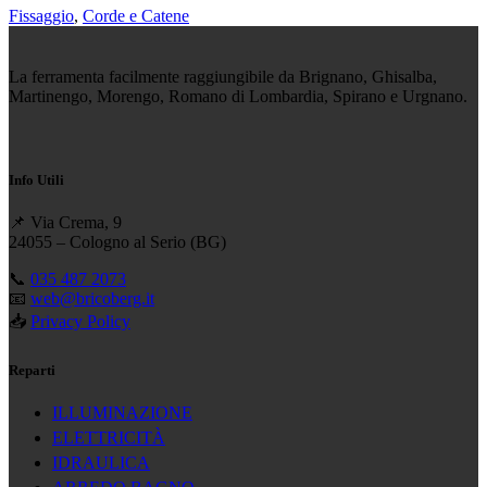
Fissaggio
,
Corde e Catene
La ferramenta facilmente raggiungibile da Brignano, Ghisalba,
Martinengo, Morengo, Romano di Lombardia, Spirano e Urgnano.
Info Utili
📌 Via Crema, 9
24055 – Cologno al Serio (BG)
📞
035 487 2073
📧
web@bricoberg.it
📥
Privacy Policy
Reparti
ILLUMINAZIONE
ELETTRICITÀ
IDRAULICA