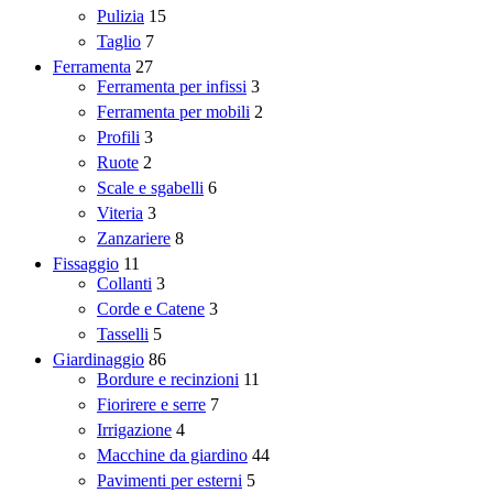
Pulizia
15
Taglio
7
Ferramenta
27
Ferramenta per infissi
3
Ferramenta per mobili
2
Profili
3
Ruote
2
Scale e sgabelli
6
Viteria
3
Zanzariere
8
Fissaggio
11
Collanti
3
Corde e Catene
3
Tasselli
5
Giardinaggio
86
Bordure e recinzioni
11
Fiorirere e serre
7
Irrigazione
4
Macchine da giardino
44
Pavimenti per esterni
5