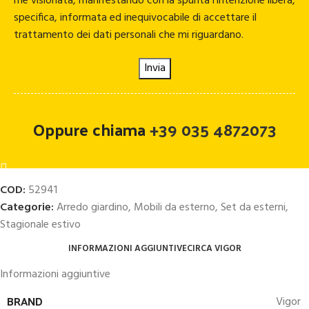
me visionata, manifestando con la spunta l'intenzione libera,
specifica, informata ed inequivocabile di accettare il
trattamento dei dati personali che mi riguardano.
Oppure chiama
+39 035 4872073
COD:
52941
Categorie:
Arredo giardino
,
Mobili da esterno
,
Set da esterni
,
Stagionale estivo
INFORMAZIONI AGGIUNTIVE
CIRCA VIGOR
Informazioni aggiuntive
BRAND
Vigor